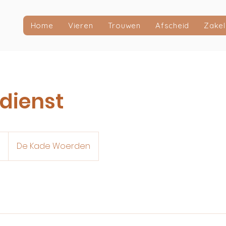
Home
Vieren
Trouwen
Afscheid
Zakel
dienst
9
De Kade Woerden