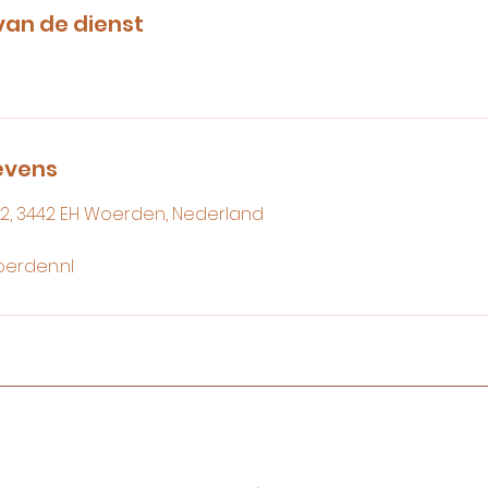
van de dienst
evens
2, 3442 EH Woerden, Nederland
erden.nl