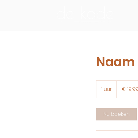
Naam 
19,99
euro
1 uur
1
€ 19,9
u
u
Nu boeken